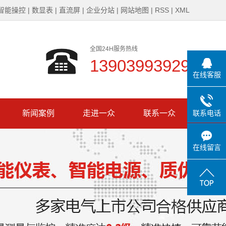
智能操控
|
数显表
|
直流屏
|
企业分站
|
网站地图
|
RSS
|
XML
全国24H服务热线
13903993929
在线客服
新闻案例
走进一众
联系一众
联系电话
公司新闻
公司简介
在线留言
行业新闻
企业文化
技术知识
发展历程
一众风采
资质证书