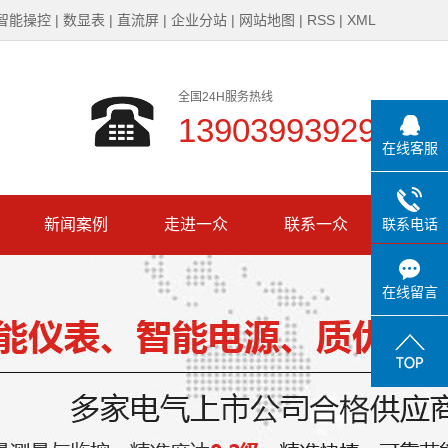
智能操控
|
数显表
|
直流屏
|
企业分站
|
网站地图
|
RSS
|
XML
全国24H服务热线
13903993929
在线客服
新闻案例
走进一众
联系一众
联系电话
公司新闻
公司简介
在线留言
行业新闻
企业文化
技术知识
发展历程
一众风采
资质证书