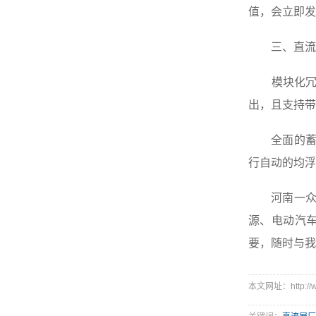
值，会立即发
三、直流屏
模块化冗余
出，且支持带
全面的蓄电
行自动的均浮
河南一众电
源、电动汽
要，随时与我
本文网址：http://ww