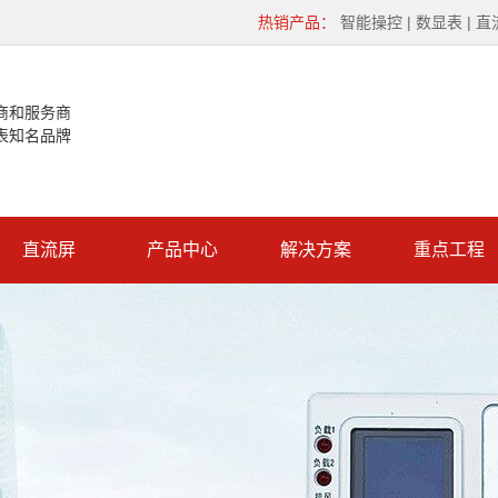
热销产品：
智能操控
|
数显表
|
直
商和服务商
表知名品牌
直流屏
产品中心
解决方案
重点工程
大同智能操控
重点工程
大同数显表
大同直流屏
大同微机保护
大同真空断路器