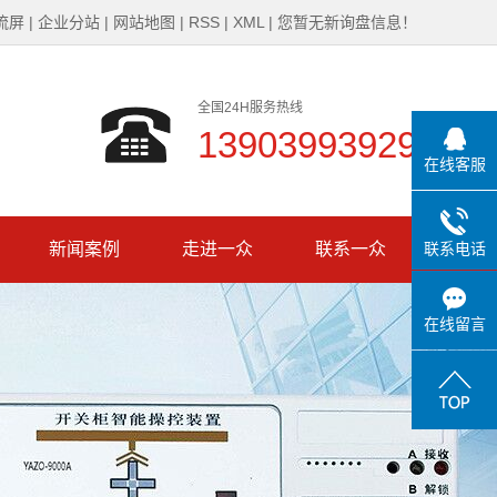
流屏
|
企业分站
|
网站地图
|
RSS
|
XML
|
您暂无新询盘信息！
全国24H服务热线
13903993929
在线客服
新闻案例
走进一众
联系一众
联系电话
公司新闻
公司简介
在线留言
行业新闻
企业文化
技术知识
发展历程
一众风采
资质证书