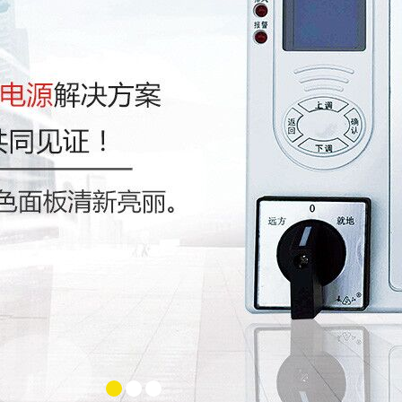
大同电气成套设
备
1
2
3